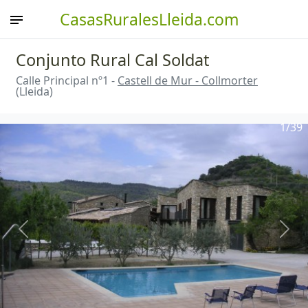
CasasRuralesLleida.com
Conjunto Rural Cal Soldat
Calle Principal nº1 -
Castell de Mur - Collmorter
(Lleida)
1
/39
Anterior
Sigu