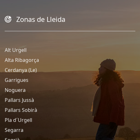
Zonas de Lleida
Alt Urgell
Alta Ribagorça
Cerdanya (Le)
Garrigues
Noguera
Pallars Jussà
Pallars Sobirà
Pla d´Urgell
Segarra
Segrià