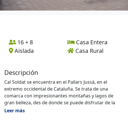
16 + 8
Casa Entera
Aislada
Casa Rural
Descripción
Cal Soldat se encuentra en el Pallars Jussà, en el
extremo occidental de Cataluña. Se trata de una
comarca con impresionantes montañas y lagos de
gran belleza, des de donde se puede disfrutar de la
panorámica del lago de Cellers y de toda la Conca de
Leer más
Tremp. Los valles que rodean Cal Soldat tienen además
una importante herencia cultural: iglesias románicas