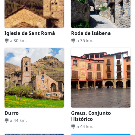
Iglesia de Sant Romà
Roda de Isábena
.
.
a 30 km
a 35 km
Durro
Graus, Conjunto
Histórico
.
a 44 km
.
a 44 km